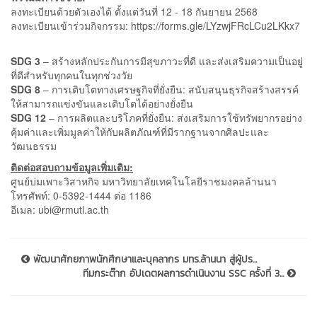
ลงทะเบียนด้วยตัวเองได้ ตั้งแต่วันที่ 12 - 18 กันยายน 2568
ลงทะเบียนเข้าร่วมกิจกรรม:
https://forms.gle/LYzwjFRcLCu2LKkx7
SDG 3
– สร้างหลักประกันการมีสุขภาวะที่ดี และส่งเสริมความเป็นอยู่
ที่ดีสำหรับทุกคนในทุกช่วงวัย
SDG 8
– การเติบโตทางเศรษฐกิจที่ยั่งยืน: สนับสนุนธุรกิจสร้างสรรค์
ให้สามารถแข่งขันและเติบโตได้อย่างยั่งยืน
SDG 12
– การผลิตและบริโภคที่ยั่งยืน: ส่งเสริมการใช้ทรัพยากรอย่าง
คุ้มค่าและเพิ่มมูลค่าให้กับผลิตภัณฑ์ที่มีรากฐานจากศิลปะและ
วัฒนธรรม
ติดต่อสอบถามข้อมูลเพิ่มเติม:
ศูนย์บ่มเพาะวิสาหกิจ มหาวิทยาลัยเทคโนโลยีราชมงคลล้านนา
โทรศัพท์: 0-5392-1444 ต่อ 1186
อีเมล: ubi@rmutl.ac.th
พัฒนาศักยภาพนักศึกษาและบุคลากร มทร.ล้านนา สู่ผู้ปร...
ทีมกระต๊าก อัปเดตผลการดำเนินงาน SSC ครั้งที่ 3...