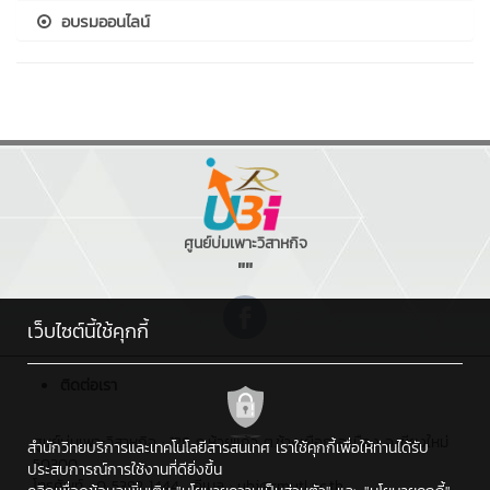
อบรมออนไลน์
ศูนย์บ่มเพาะวิสาหกิจ
""
เว็บไซต์นี้ใช้คุกกี้
ติดต่อเรา
ศูนย์บ่มเพาะวิสาหกิจ : 128 ถ.ห้วยแก้ว ต.ช้างเผือก อ.เมือง จ.เชียงใหม่
สำนักวิทยบริการและเทคโนโลยีสารสนเทศ เราใช้คุกกี้เพื่อให้ท่านได้รับ
50300
ประสบการณ์การใช้งานที่ดียิ่งขึ้น
โทรศัพท์ : 0 5392 1444 , อีเมล : ubi@rmutl.ac.th