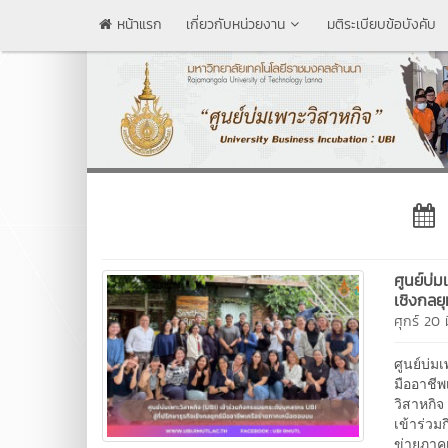
หน้าแรก
เกี่ยวกับหน่วยงาน
มติระเบียบข้อบังคับ
ศูนย์บ่ม
เชิงกลย
ศุกร์ 20
ศูนย์บ่ม
มืออาชี
วิสาหกิ
เข้าร่วม
ข่ายภาค