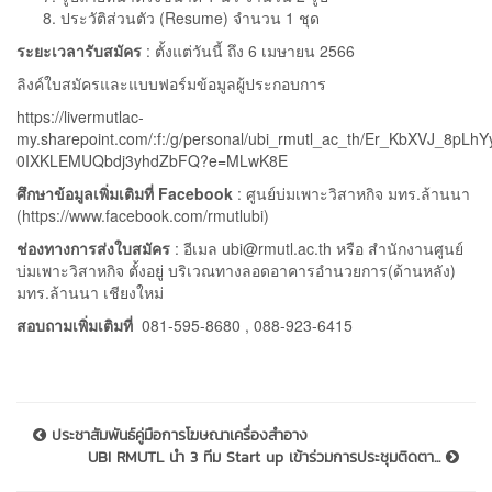
ประวัติส่วนตัว (Resume) จำนวน 1 ชุด
ระยะเวลารับสมัคร
: ตั้งแต่วันนี้ ถึง 6 เมษายน 2566
ลิงค์ใบสมัครและแบบฟอร์มข้อมูลผู้ประกอบการ
https://livermutlac-
my.sharepoint.com/:f:/g/personal/ubi_rmutl_ac_th/Er_KbXVJ_8pLh
0IXKLEMUQbdj3yhdZbFQ?e=MLwK8E
ศึกษาข้อมูลเพิ่มเติมที่
Facebook
: ศูนย์บ่มเพาะวิสาหกิจ มทร.ล้านนา
(https://www.facebook.com/rmutlubi)
ช่องทางการส่งใบสมัคร
: อีเมล ubi@rmutl.ac.th หรือ สำนักงานศูนย์
บ่มเพาะวิสาหกิจ ตั้งอยู่ บริเวณทางลอดอาคารอำนวยการ(ด้านหลัง)
มทร.ล้านนา เชียงใหม่
สอบถามเพิ่มเติมที่
081-595-8680 , 088-923-6415
ประชาสัมพันธ์คู่มือการโฆษณาเครื่องสำอาง
UBI RMUTL นำ 3 ทีม Start up เข้าร่วมการประชุมติดตา...