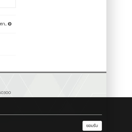
ถา...
่ 50300
ยอมรับ