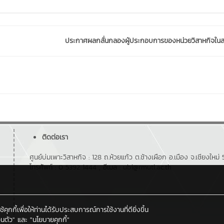
ประกาศผลกลั่นกลองผู้ประกอบการของหน่วยวิสาหกิจในส
ติดต่อเรา
ศูนย์บ่มเพาะวิสาหกิจ : 128 ถ.ห้วยแก้ว ต.ช้างเผือก อ.เมือง จ.เชียงใหม
โทรศัพท์ : 0 5392 1444 , อีเมล : ubi@rmutl.ac.th
กกี้เพื่อให้ท่านได้รับประสบการณ์การใช้งานที่ดียิ่งขึ้น
นตัว"
และ
"นโยบายคุกกี้"