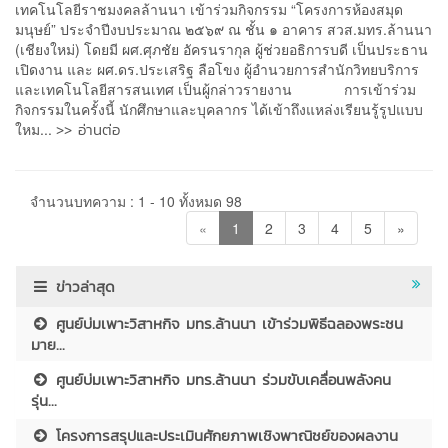
เทคโนโลยีราชมงคลล้านนา เข้าร่วมกิจกรรม “โครงการห้องสมุด
มนุษย์” ประจำปีงบประมาณ ๒๕๖๙ ณ ชั้น ๑ อาคาร สวส.มทร.ล้านนา
(เชียงใหม่) โดยมี ผศ.ศุภชัย อัครนรากุล ผู้ช่วยอธิการบดี เป็นประธาน
เปิดงาน และ ผศ.ดร.ประเสริฐ ลือโขง ผู้อำนวยการสำนักวิทยบริการ
และเทคโนโลยีสารสนเทศ เป็นผู้กล่าวรายงาน การเข้าร่วม
กิจกรรมในครั้งนี้ นักศึกษาและบุคลากร ได้เข้าถึงแหล่งเรียนรู้รูปแบบ
>> อ่านต่อ
ใหม...
จำนวนบทความ : 1 - 10 ทั้งหมด 98
«
1
2
3
4
5
»
ข่าวล่าสุด
ศูนย์บ่มเพาะวิสาหกิจ มทร.ล้านนา เข้าร่วมพิธีฉลองพระชน
มาย...
ศูนย์บ่มเพาะวิสาหกิจ มทร.ล้านนา ร่วมขับเคลื่อนพลังคน
รุ่น...
โครงการสรุปและประเมินศักยภาพเชิงพาณิชย์ของผลงาน