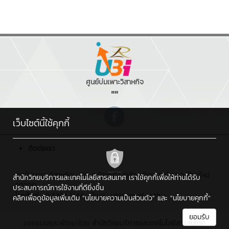
ศูนย์บ่มเพาะวิสาหกิจ
""
เว็บไซต์นี้ใช้คุกกี้
ติดต่อเรา
ศูนย์บ่มเพาะวิสาหกิจ : 128 ถ.ห้วยแก้ว ต.ช้างเผือก อ.เมือง จ.เชียงใหม่
สำนักวิทยบริการและเทคโนโลยีสารสนเทศ เราใช้คุกกี้เพื่อให้ท่านได้รับ
50300
ประสบการณ์การใช้งานที่ดียิ่งขึ้น
โทรศัพท์ : 0 5392 1444 , อีเมล : ubi@rmutl.ac.th
คลิกเพื่อดูข้อมูลเพิ่มเติม
"นโยบายความเป็นส่วนตัว"
และ
"นโยบายคุกกี้"
ยอมรับ
ออกแบบและพัฒนาโดย
สำนักวิทยบริการและเทคโนโลยีสารสนเทศ